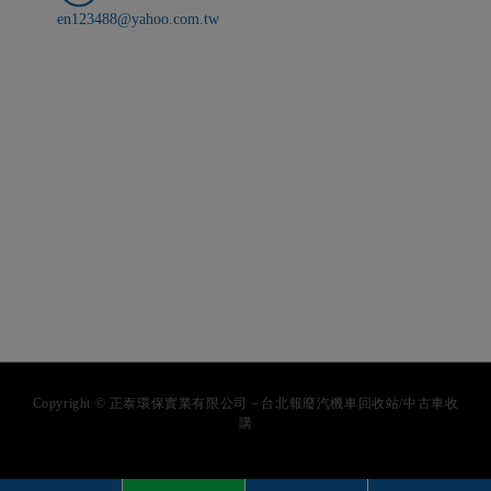
en123488@yahoo.com.tw
Copyright © 正泰環保實業有限公司－台北報廢汽機車回收站/中古車收
購